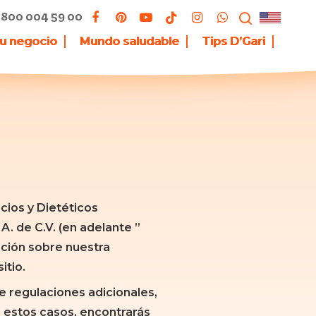
800 004 59 00
tu negocio
Mundo saludable
Tips D’Gari
cios y Dietéticos
A. de C.V. (en adelante ”
ación sobre nuestra
itio.
se regulaciones adicionales,
n estos casos, encontrarás