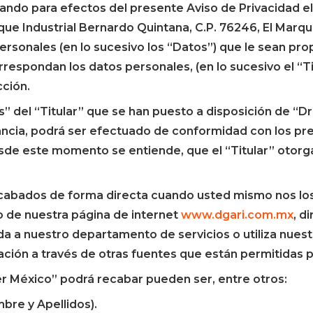
ando para efectos del presente Aviso de Privacidad el
rque Industrial Bernardo Quintana, C.P. 76246, El Marqu
ersonales (en lo sucesivo los “Datos”) que le sean pro
rrespondan los datos personales, (en lo sucesivo el “Tit
cción.
s” del “Titular” que se han puesto a disposición de “D
ancia, podrá ser efectuado de conformidad con los pr
esde este momento se entiende, que el “Titular” otor
cabados de forma directa cuando usted mismo nos los 
 de nuestra página de internet
www.dgari.com.mx
, d
da a nuestro departamento de servicios o utiliza nuestr
ón a través de otras fuentes que están permitidas po
r México” podrá recabar pueden ser, entre otros:
re y Apellidos).