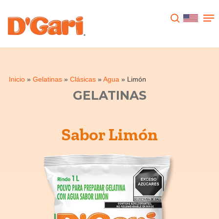
Presione enter para buscar o ESC para
cerrar
Inicio
»
Gelatinas
»
Clásicas
»
Agua
»
Limón
GELATINAS
Limón