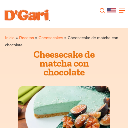
Presione enter para buscar o ESC para
cerrar
Inicio
»
Recetas
»
Cheesecakes
»
Cheesecake de matcha con
chocolate
Cheesecake de
matcha con
chocolate