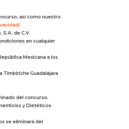
oncurso, así como nuestro
ivacidad/
 S.A. de C.V.
ondiciones en cualquier
 República Mexicana a los
a Timbiriche Guadalajara
minado del concurso.
enticios y Dietéticos
s se eliminará del