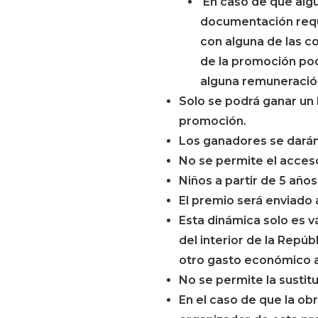
En caso de que algún
documentación reque
con alguna de las c
de la promoción pod
alguna remuneración 
Solo se podrá ganar un 
promoción.
Los ganadores se darán
No se permite el acceso
Niños a partir de 5 año
El premio será enviado 
Esta dinámica solo es 
del interior de la Repú
otro gasto económico ad
No se permite la sustit
En el caso de que la ob