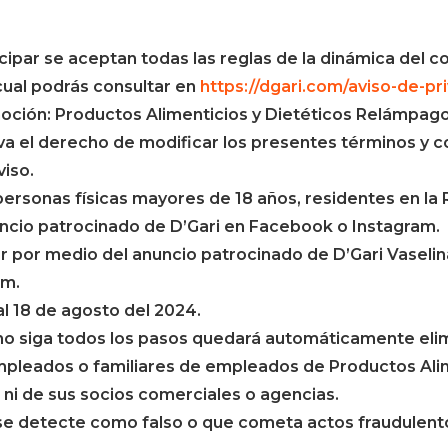
ipar se aceptan todas las reglas de la dinámica del c
 cual podrás consultar en
https://dgari.com/aviso-de-pr
ción: Productos Alimenticios y Dietéticos Relámpago,
va el derecho de modificar los presentes términos y c
iso.
personas físicas mayores de 18 años, residentes en la
uncio patrocinado de D’Gari en Facebook o Instagram.
r por medio del anuncio patrocinado de D’Gari Vaselin
am.
 al 18 de agosto del 2024.
no siga todos los pasos quedará automáticamente eli
mpleados o familiares de empleados de Productos Alim
 ni de sus socios comerciales o agencias.
 se detecte como falso o que cometa actos fraudulento