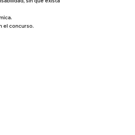
abilidad, sin que exista
mica.
n el concurso.