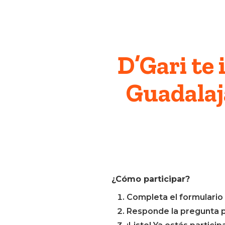
D’Gari te 
Guadalaj
Presione enter para buscar o ESC para
¿Cómo participar?
Completa el formulario 
Responde la pregunta 