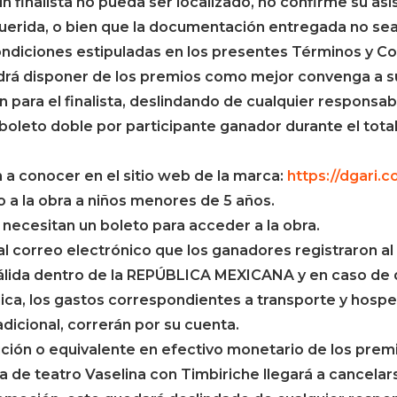
 finalista no pueda ser localizado, no confirme su asis
rida, o bien que la documentación entregada no sea 
ondiciones estipuladas en los presentes Términos y Co
rá disponer de los premios como mejor convenga a sus
para el finalista, deslindando de cualquier responsabi
boleto doble por participante ganador durante el total
 a conocer en el sitio web de la marca:
https://dgari.
 a la obra a niños menores de 5 años.
s necesitan un boleto para acceder a la obra.
al correo electrónico que los ganadores registraron al 
válida dentro de la REPÚBLICA MEXICANA y en caso de
blica, los gastos correspondientes a transporte y hosp
icional, correrán por su cuenta.
ución o equivalente en efectivo monetario de los prem
ra de teatro Vaselina con Timbiriche llegará a cancelar