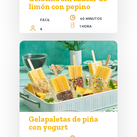
limón con pepino
40 MINUTOS
FÁCIL
1 HORA
6
Gelapaletas de piña
con yogurt