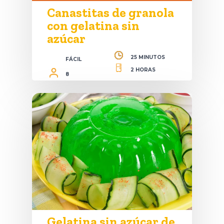
Canastitas de granola
con gelatina sin
azúcar
25 MINUTOS
FÁCIL
2 HORAS
8
Gelatina sin azúcar de