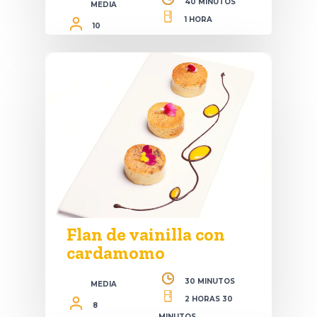
40 MINUTOS
MEDIA
1 HORA
10
Flan de vainilla con
cardamomo
30 MINUTOS
MEDIA
2 HORAS 30
8
MINUTOS