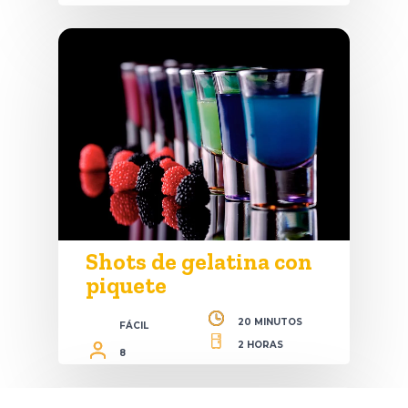
Shots de gelatina con
piquete
20 MINUTOS
FÁCIL
2 HORAS
8