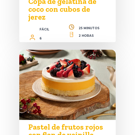
Copa de gelatina de
coco con cubos de
jerez
25 MINUTOS
FÁCIL
2 HORAS
6
Pastel de frutos rojos
con flan de vainilla