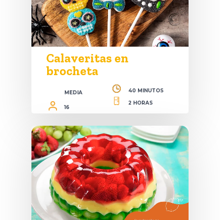
Calaveritas en
brocheta
40 MINUTOS
MEDIA
2 HORAS
16