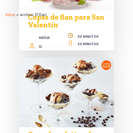
Inicio
»
archivo D'Gari
Copas de flan para San
Valentín
30 MINUTOS
MEDIA
20 MINUTOS
12