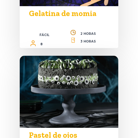
Gelatina de momia
2 HORAS
FÁCIL
3 HORAS
8
Pastel de ojos