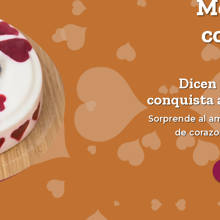
Mo
c
Dicen 
conquista 
Sorprende al am
de corazo