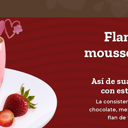
Flan
mousse
Así de su
con est
La consiste
chocolate, mez
flan de 