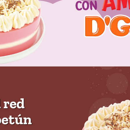
 cerrar
 red
betún