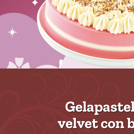
Presione enter para buscar o ESC para
Gelapastel
velvet con 