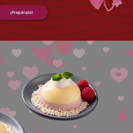
¡Prepáralo!