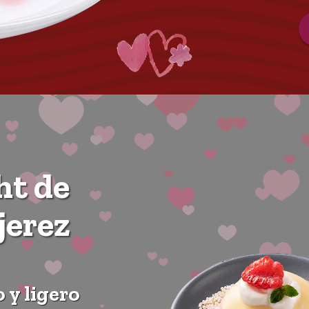
ht de
jerez
 y ligero