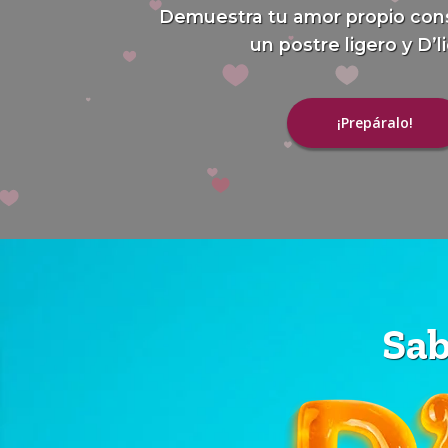
Demuestra tu amor propio con
un postre ligero y D’l
¡Prepáralo!
Sab