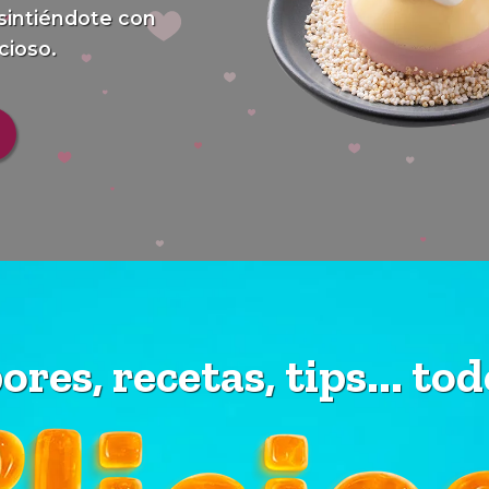
sintiéndote con
icioso.
ores, recetas, tips... tod