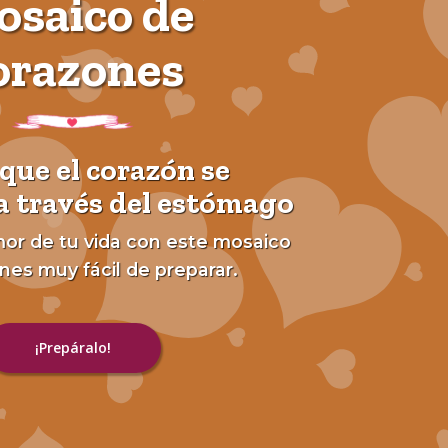
saico de
orazones
que el corazón se
a través del estómago
or de tu vida con este mosaico
nes muy fácil de preparar.
¡Prepáralo!