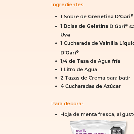
Ingredientes
:
®
1 Sobre de
Grenetina
D’Gari
®
1 Bolsa de
Gelatina
D’Gari
s
Uva
1 Cucharada de
Vainilla Líqui
®
D’Gari
1/4 de Tasa de Agua fría
1 Litro de Agua
2 Tazas de Crema para batir
4 Cucharadas de Azúcar
Para decorar:
Hoja de menta fresca, al gust