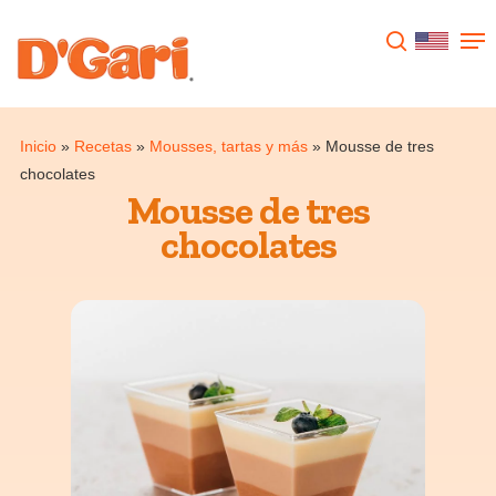
Presione enter para buscar o ESC para
cerrar
Inicio
»
Recetas
»
Mousses, tartas y más
»
Mousse de tres
chocolates
Mousse de tres
chocolates