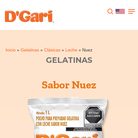
Presione enter para buscar o ESC para
cerrar
Inicio
»
Gelatinas
»
Clásicas
»
Leche
»
Nuez
GELATINAS
Nuez