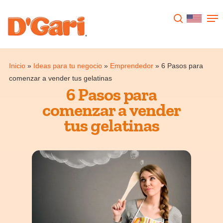
Presione enter para buscar o ESC para
cerrar
Inicio
»
Ideas para tu negocio
»
Emprendedor
»
6 Pasos para
comenzar a vender tus gelatinas
6 Pasos para
comenzar a vender
tus gelatinas