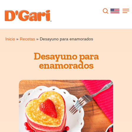
Presione enter para buscar o ESC para
cerrar
Inicio
»
Recetas
»
Desayuno para enamorados
Desayuno para
enamorados