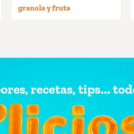
granola y fruta
ores, recetas, tips... tod